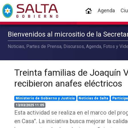
(current)
Agenda
Ci
Bienvenidos al micrositio de la Secret
Noticias, Partes de Prensa, Discursos, Agenda, Fotos y Vide
Treinta familias de Joaquín 
recibieron anafes eléctricos
Ministerio de Gobierno y Justicia
Noticias de Salta
Particip
13/03/2025 11:05
Esta actividad se realiza en el marco del pro
en Casa”. La iniciativa busca mejorar la calid