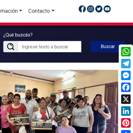
rmación
Contacto
¿Qué buscás?
Buscar
What
Tele
Mess
Face
X
Linke
Pinte