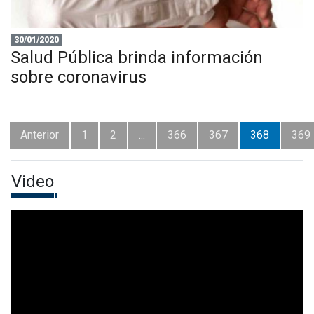
30/01/2020
Salud Pública brinda información
sobre coronavirus
Anterior
1
2
...
366
367
368
369
Video