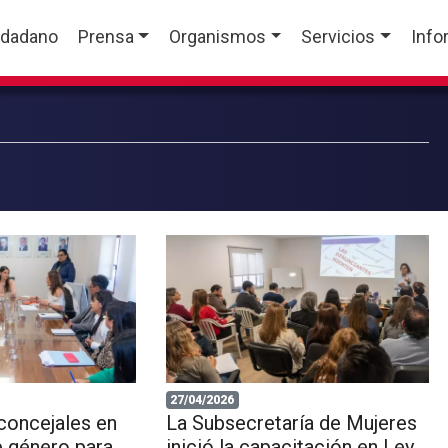
udadano
Prensa
Organismos
Servicios
Info
27/04/2026
concejales en
La Subsecretaría de Mujeres
e género para
inició la capacitación en Ley