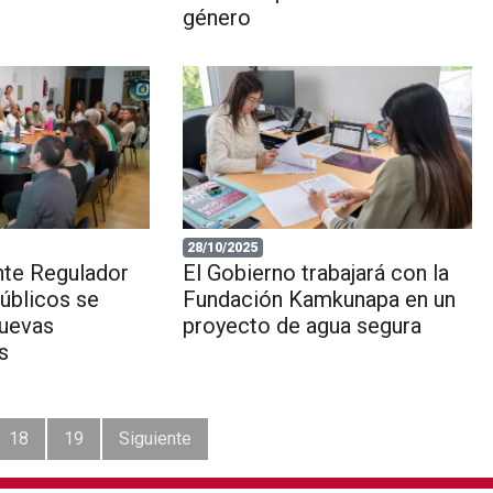
género
28/10/2025
nte Regulador
El Gobierno trabajará con la
úblicos se
Fundación Kamkunapa en un
nuevas
proyecto de agua segura
s
18
19
Siguiente