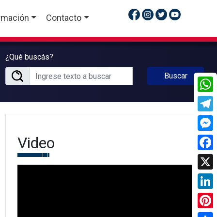
rmación
Contacto
¿Qué buscás?
Buscar
What
Tele
Video
Mess
Face
X
Linke
Pinte