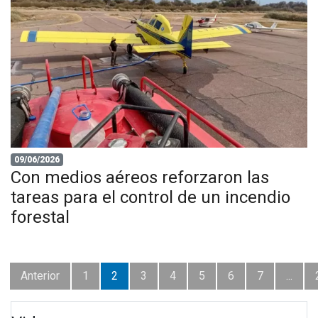
09/06/2026
Con medios aéreos reforzaron las
tareas para el control de un incendio
forestal
Anterior
1
2
3
4
5
6
7
...