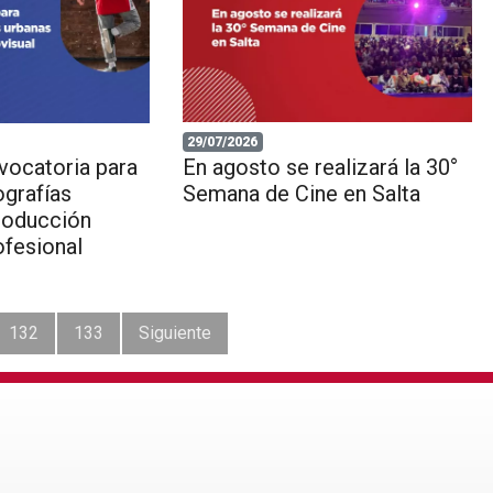
29/07/2026
nvocatoria para
En agosto se realizará la 30°
ografías
Semana de Cine en Salta
roducción
ofesional
132
133
Siguiente