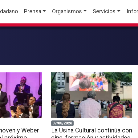
udadano
Prensa
Organismos
Servicios
Info
07/08/2026
hoven y Weber
La Usina Cultural continúa con
el próximo
cine, formación y actividades