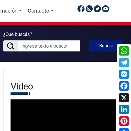
rmación
Contacto
¿Qué buscás?
Buscar
What
Tele
Video
Mess
Face
X
Linke
Pinte