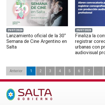
29/07/2026
29/07/2026
Lanzamiento oficial de la 30°
Finaliza la co
Semana de Cine Argentino en
registrar core
Salta
urbanas con p
audiovisual pr
Anterior
1
2
3
4
5
6
7
...