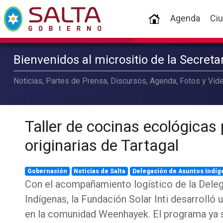
(current)
Agenda
Ci
Bienvenidos al micrositio de la Secret
Noticias, Partes de Prensa, Discursos, Agenda, Fotos y Vide
Taller de cocinas ecológicas 
originarias de Tartagal
Gobernación
Noticias de Salta
Delegación de Asuntos Indíg
Con el acompañamiento logístico de la Dele
Indígenas, la Fundación Solar Inti desarrolló
en la comunidad Weenhayek. El programa ya