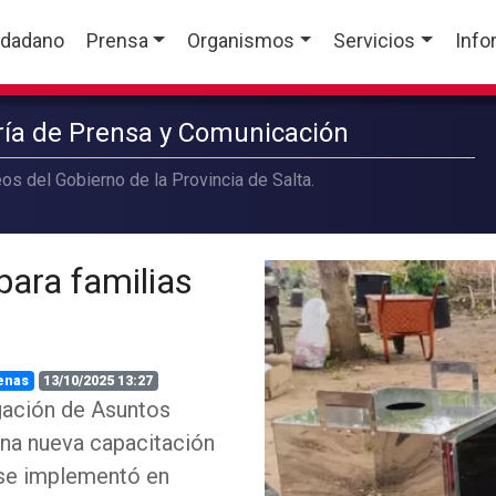
udadano
Prensa
Organismos
Servicios
Info
aría de Prensa y Comunicación
os del Gobierno de la Provincia de Salta.
para familias
enas
13/10/2025 13:27
gación de Asuntos
 una nueva capacitación
 se implementó en