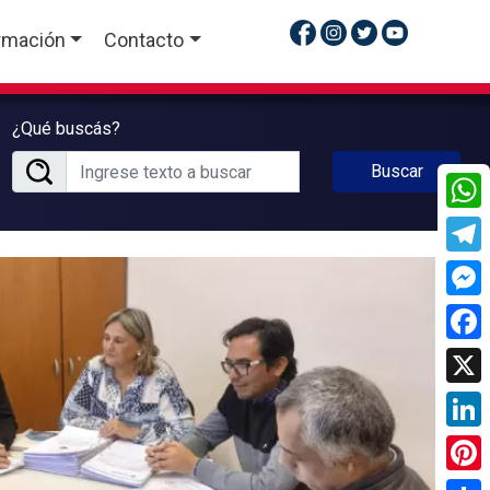
rmación
Contacto
¿Qué buscás?
Buscar
What
Tele
Mess
Face
X
Linke
Pinte