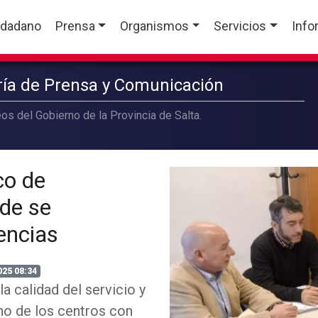
udadano
Prensa
Organismos
Servicios
Info
aría de Prensa y Comunicación
os del Gobierno de la Provincia de Salta.
co de
de se
encias
025 08:34
a calidad del servicio y
no de los centros con