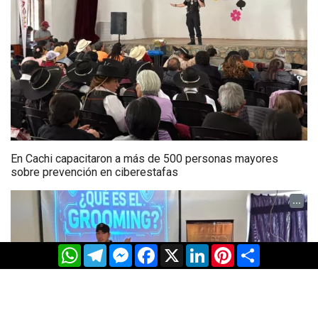
En Cachi capacitaron a más de 500 personas mayores
sobre prevención en ciberestafas
...
WhatsApp
Telegram
Messenger
Facebook
X
LinkedIn
Pinterest
Share