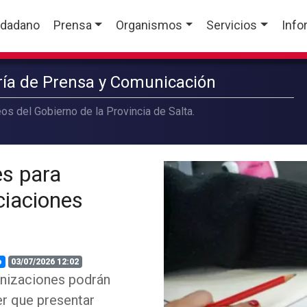
udadano
Prensa
Organismos
Servicios
Info
aría de Prensa y Comunicación
os del Gobierno de la Provincia de Salta.
es para
ciaciones
o
03/07/2026 12:02
ganizaciones podrán
er que presentar