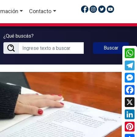
rmación
Contacto
¿Qué buscás?
Buscar
What
Tele
Mess
Face
X
Linke
Pinte