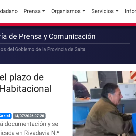
udadano
Prensa
Organismos
Servicios
Info
aría de Prensa y Comunicación
os del Gobierno de la Provincia de Salta.
el plazo de
 Habitacional
Social
14/07/2026 07:20
ará documentación y se
bicada en Rivadavia N.º