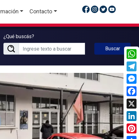
rmación
Contacto
¿Qué buscás?
Buscar
What
Tele
Mess
Face
X
Linke
Pinte