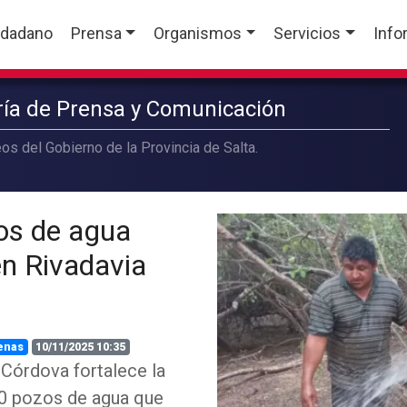
udadano
Prensa
Organismos
Servicios
Info
aría de Prensa y Comunicación
os del Gobierno de la Provincia de Salta.
os de agua
n Rivadavia
enas
10/11/2025 10:35
 Córdova fortalece la
 10 pozos de agua que