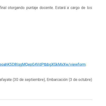
 final otorgando puntaje docente. Estará a cargo de los
eAJeoahK5D8IqgMQepG4VdPtbbgXGkMxXw/viewform
afayate (30 de septiembre), Embarcación (3 de octubre)