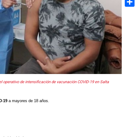
Share
el operativo de intensificación de vacunación COVID-19 en Salta
D
-
19
a mayores de 18 años.