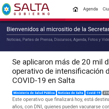
(current)
Agenda
Ci
Bienvenidos al micrositio de la Secret
Noticias, Partes de Prensa, Discursos, Agenda, Fotos y Vide
Se aplicaron más de 20 mil d
operativo de intensificación
COVID-19 en Salta
Ministerio de Salud Pública
Noticias de Salta
Covid-19
27/
Este operativo que finalizará hoy, está dest
años, con DNI, quienes pueden vacunarse contr