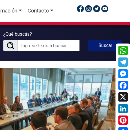
rmación
Contacto
¿Qué buscás?
Buscar
What
Tele
Mess
Face
X
Linke
Pinte