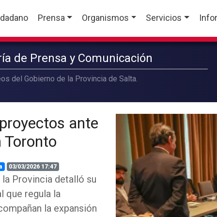
udadano
Prensa
Organismos
Servicios
Info
aría de Prensa y Comunicación
os del Gobierno de la Provincia de Salta.
 proyectos ante
n Toronto
a
03/03/2026 17:47
la Provincia detalló su
l que regula la
 acompañan la expansión