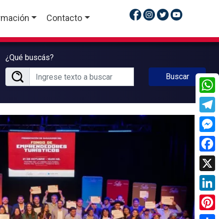
rmación
Contacto
¿Qué buscás?
Buscar
What
Tele
Mess
Face
X
Linke
Pinte