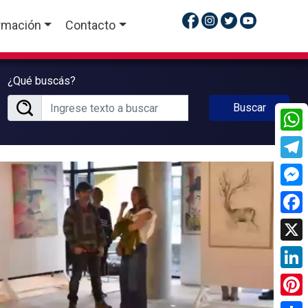
rmación
Contacto
¿Qué buscás?
Buscar
What
Tele
Mess
Face
X
Linke
Pinte