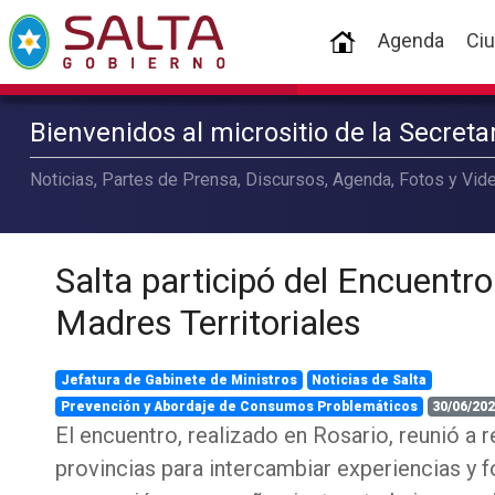
(current)
Agenda
Ci
Bienvenidos al micrositio de la Secret
Noticias, Partes de Prensa, Discursos, Agenda, Fotos y Vide
Salta participó del Encuentr
Madres Territoriales
Jefatura de Gabinete de Ministros
Noticias de Salta
Prevención y Abordaje de Consumos Problemáticos
30/06/202
El encuentro, realizado en Rosario, reunió a r
provincias para intercambiar experiencias y f