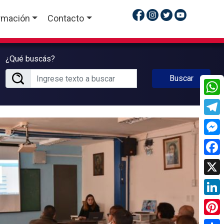
rmación
Contacto
¿Qué buscás?
Buscar
What
Tele
Mess
Face
X
Linke
Pinte