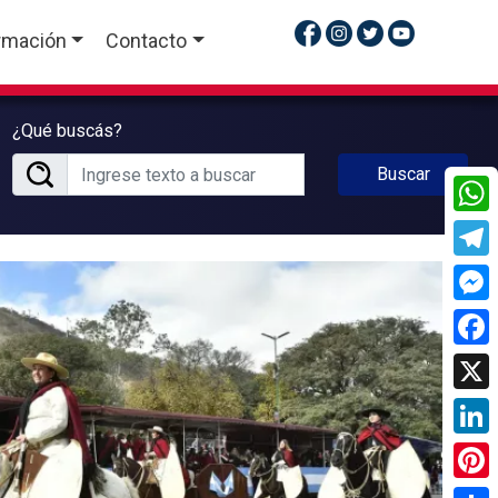
rmación
Contacto
¿Qué buscás?
Buscar
What
Tele
Mess
Face
X
Linke
Pinte