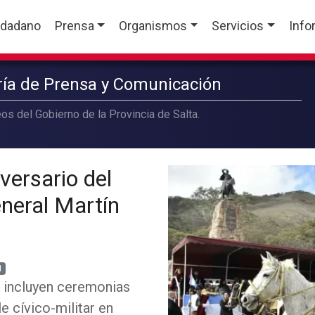
udadano
Prensa
Organismos
Servicios
Info
aría de Prensa y Comunicación
os del Gobierno de la Provincia de Salta.
versario del
eneral Martín
1
e incluyen ceremonias
e cívico-militar en