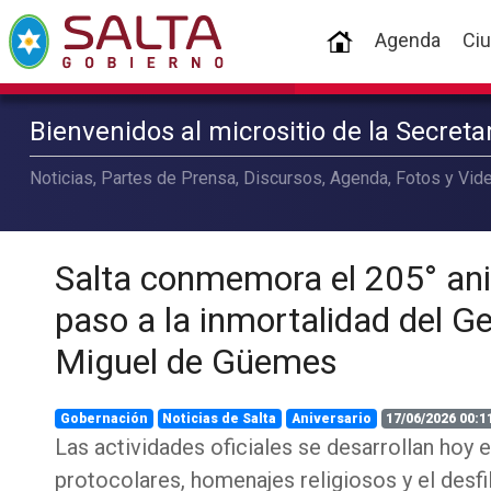
(current)
Agenda
Ci
Bienvenidos al micrositio de la Secret
Noticias, Partes de Prensa, Discursos, Agenda, Fotos y Vide
Salta conmemora el 205° ani
paso a la inmortalidad del G
Miguel de Güemes
Gobernación
Noticias de Salta
Aniversario
17/06/2026 00:1
Las actividades oficiales se desarrollan hoy 
protocolares, homenajes religiosos y el desfil