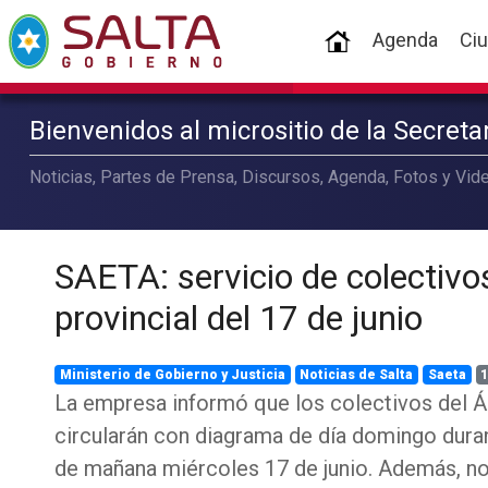
(current)
Agenda
Ci
Bienvenidos al micrositio de la Secret
Noticias, Partes de Prensa, Discursos, Agenda, Fotos y Vide
SAETA: servicio de colectivos
provincial del 17 de junio
Ministerio de Gobierno y Justicia
Noticias de Salta
Saeta
1
La empresa informó que los colectivos del Á
circularán con diagrama de día domingo duran
de mañana miércoles 17 de junio. Además, no