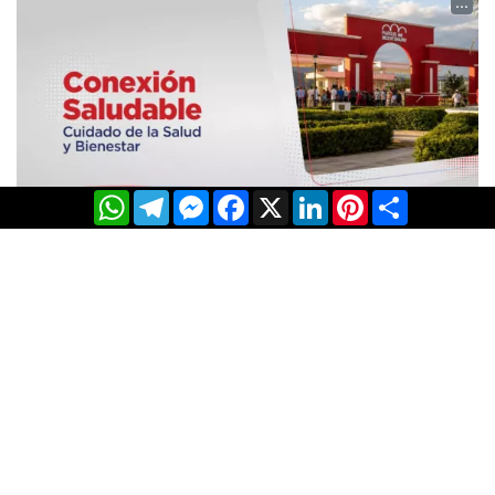
...
WhatsApp
Telegram
Messenger
Facebook
X
LinkedIn
Pinterest
Share
El Gobierno fortalece las acciones de promoción y
prevención de la salud en espacios públicos
...