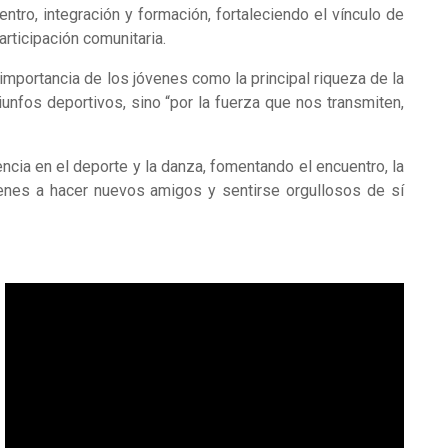
ro, integración y formación, fortaleciendo el vínculo de
articipación comunitaria.
a importancia de los jóvenes como la principal riqueza de la
iunfos deportivos, sino “por la fuerza que nos transmiten,
ia en el deporte y la danza, fomentando el encuentro, la
venes a hacer nuevos amigos y sentirse orgullosos de sí