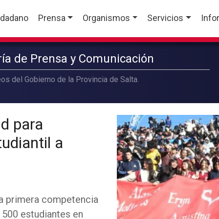
udadano
Prensa
Organismos
Servicios
Info
aría de Prensa y Comunicación
os del Gobierno de la Provincia de Salta.
d para
udiantil a
la primera competencia
e 500 estudiantes en