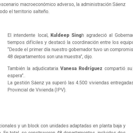
 escenario macroeconómico adverso, la administración Sáenz
do el territorio salteño.
El intendente local,
Kuldeep Sing
h agradeció al Gobernad
tiempos difíciles y destacó la coordinación entre los equip
“Desde el primer día nuestro gobernador tuvo un compromis
48 departamentos son una muestra”, dijo.
También la adjudicataria
Vanesa Rodríguez
compartió su 
espera”.
La gestión Sáenz ya superó las 4.500 viviendas entregadas 
Provincial de Vivienda (IPV).
ionales y un block con unidades adaptadas en planta baja y
. En total, se construyeron 48 departamentos, incluidos dos