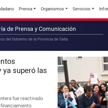
udadano
Prensa
Organismos
Servicios
Info
aría de Prensa y Comunicación
os del Gobierno de la Provincia de Salta.
entos
y ya superó las
ontera fue reactivado
l financiamiento