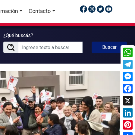
rmación
Contacto
¿Qué buscás?
Buscar
What
Tele
Mess
Face
X
Linke
Pinte