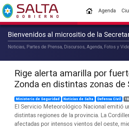
(current)
Agenda
Ci
Bienvenidos al micrositio de la Secret
Noticias, Partes de Prensa, Discursos, Agenda, Fotos y Vide
Rige alerta amarilla por fuer
Zonda en distintas zonas de 
Ministerio de Seguridad
Noticias de Salta
Defensa Civil
18
El Servicio Meteorológico Nacional emitió u
distintas regiones de la provincia. La Cordille
afectadas por intensos vientos del oeste, mie