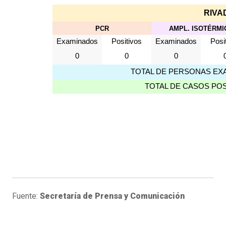
RIVA
PCR
AMPL. ISOTÉRMI
Examinados
Positivos
Examinados
Posi
0
0
0
TOTAL DE PERSONAS EXA
TOTAL DE CASOS POS
Fuente:
Secretaría de Prensa y Comunicación