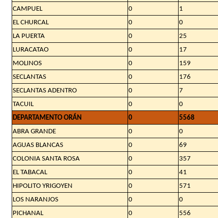
CAMPUEL
0
1
EL CHURCAL
0
0
LA PUERTA
0
25
LURACATAO
0
17
MOLINOS
0
159
SECLANTAS
0
176
SECLANTAS ADENTRO
0
7
TACUIL
0
0
DEPARTAMENTO ORÁN
0
5568
ABRA GRANDE
0
0
AGUAS BLANCAS
0
69
COLONIA SANTA ROSA
0
357
EL TABACAL
0
41
HIPOLITO YRIGOYEN
0
571
LOS NARANJOS
0
0
PICHANAL
0
556