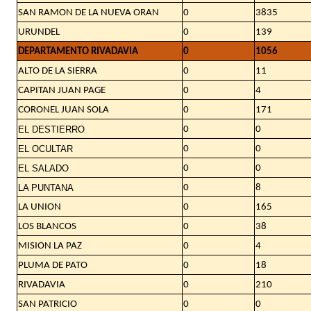
SAN RAMON DE LA NUEVA ORAN
0
3835
URUNDEL
0
139
DEPARTAMENTO RIVADAVIA
0
1056
ALTO DE LA SIERRA
0
11
CAPITAN JUAN PAGE
0
4
CORONEL JUAN SOLA
0
171
EL DESTIERRO
0
0
EL OCULTAR
0
0
EL SALADO
0
0
LA PUNTANA
0
8
LA UNION
0
165
LOS BLANCOS
0
38
MISION LA PAZ
0
4
PLUMA DE PATO
0
18
RIVADAVIA
0
210
SAN PATRICIO
0
0