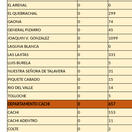
EL ARENAL
0
0
EL QUEBRACHAL
0
299
GAONA
0
74
GENERAL PIZARRO
0
45
JOAQUIN V. GONZALEZ
0
1099
LAGUNA BLANCA
0
0
LAS LAJITAS
0
331
LUIS BURELA
0
5
NUESTRA SEÑORA DE TALAVERA
0
31
PIQUETE CABADO
0
15
RIO DEL VALLE
0
14
TOLLOCHE
0
5
DEPARTAMENTO CACHI
0
657
CACHI
0
553
CACHI ADENTRO
0
11
COLTE
0
2