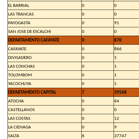
EL BARRIAL
0
0
LAS TRANCAS
0
0
PAYOGASTA
0
91
SAN JOSE DE ESCALCHI
0
0
DEPARTAMENTO CAFAYATE
0
870
CAFAYATE
0
866
DIVISADERO
0
1
LAS CONCHAS
0
1
TOLOMBOM
0
1
YACOCHUYA
0
1
DEPARTAMENTO CAPITAL
7
39568
ATOCHA
0
64
CASTELLANOS
0
0
LAS COSTAS
0
12
LA CIENAGA
0
9
SALTA
6
37747