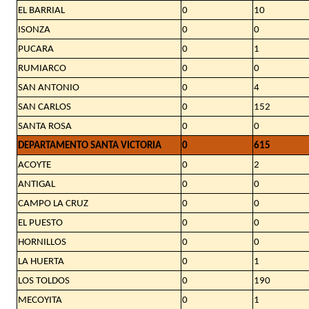
EL BARRIAL
0
10
ISONZA
0
0
PUCARA
0
1
RUMIARCO
0
0
SAN ANTONIO
0
4
SAN CARLOS
0
152
SANTA ROSA
0
0
DEPARTAMENTO SANTA VICTORIA
0
615
ACOYTE
0
2
ANTIGAL
0
0
CAMPO LA CRUZ
0
0
EL PUESTO
0
0
HORNILLOS
0
0
LA HUERTA
0
1
LOS TOLDOS
0
190
MECOYITA
0
1