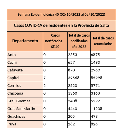
Semana Epidemiológica 40 (02/10/2022 al 08/10/2022)
Casos COVID-19 de residentes en la Provincia de Salta
Casos
Total de casos
Total de casos
Departamento
notificados
notificados
acumulados
SE 40
año 2022
Anta
0
2353
6875
Cachi
0
657
1493
Cafayate
0
870
2969
Capital
7
39568
85998
Cerrillos
2
2520
5771
Chicoana
0
1360
3168
Gral. Güemes
0
2408
5292
Gral. San Martín
0
4440
11238
Guachipas
0
205
493
Iruya
0
262
826