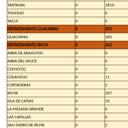
TARTAGAL
0
1810
TONONO
0
0
YACUI
0
0
DEPARTAMENTO GUACHIPAS
0
205
GUACHIPAS
0
205
DEPARTAMENTO IRUYA
0
262
ABRA DE ARAGUYOC
0
0
ABRA DEL SAUCE
0
0
CHIYAYOC
0
2
COLANZULI
0
11
CORTADERAS
0
2
IRUYA
0
207
ISLA DE CAÑAS
0
35
LA MESADA GRANDE
0
0
LAS CAPILLAS
0
0
SAN ISIDRO DE IRUYA
0
2