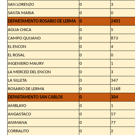
SAN LORENZO
0
3
SANTA MARIA
0
0
DEPARTAMENTO ROSARIO DE LERMA
0
2401
AGUA CHICA
0
5
CAMPO QUIJANO
0
873
EL ENCON
0
4
EL ROSAL
0
0
INGENIERO MAURY
0
1
LA MERCED DEL ENCON
0
3
LA SILLETA
0
347
ROSARIO DE LERMA
0
1168
DEPARTAMENTO SAN CARLOS
0
304
AMBLAYO
0
1
ANGASTACO
0
57
ANIMANA
0
77
CORRALITO
0
2