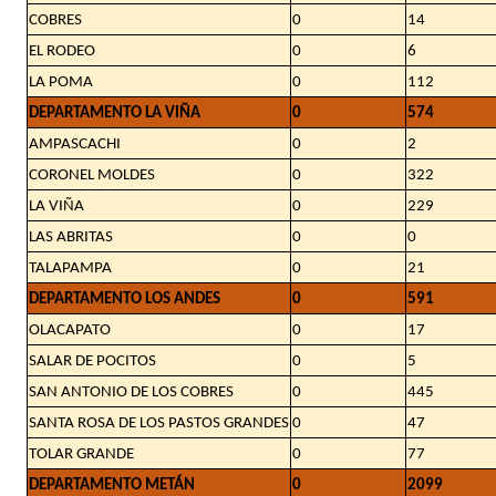
COBRES
0
14
EL RODEO
0
6
LA POMA
0
112
DEPARTAMENTO LA VIÑA
0
574
AMPASCACHI
0
2
CORONEL MOLDES
0
322
LA VIÑA
0
229
LAS ABRITAS
0
0
TALAPAMPA
0
21
DEPARTAMENTO LOS ANDES
0
591
OLACAPATO
0
17
SALAR DE POCITOS
0
5
SAN ANTONIO DE LOS COBRES
0
445
SANTA ROSA DE LOS PASTOS GRANDES
0
47
TOLAR GRANDE
0
77
DEPARTAMENTO METÁN
0
2099