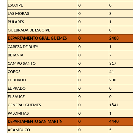
ESCOIPE
0
0
LAS MORAS
0
3
PULARES
0
1
QUEBRADA DE ESCOIPE
0
0
DEPARTAMENTO GRAL. GÜEMES
0
2408
CABEZA DE BUEY
0
1
BETANIA
0
7
CAMPO SANTO
0
317
COBOS
0
41
EL BORDO
0
200
EL PRADO
0
0
EL SAUCE
0
0
GENERAL GUEMES
0
1841
PALOMITAS
0
1
DEPARTAMENTO SAN MARTÍN
0
4440
ACAMBUCO
0
5