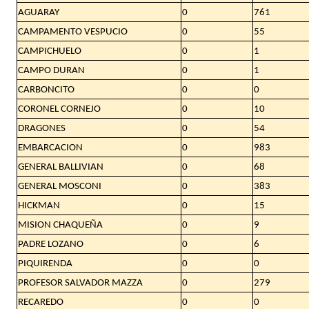
AGUARAY
0
761
CAMPAMENTO VESPUCIO
0
55
CAMPICHUELO
0
1
CAMPO DURAN
0
1
CARBONCITO
0
0
CORONEL CORNEJO
0
10
DRAGONES
0
54
EMBARCACION
0
983
GENERAL BALLIVIAN
0
68
GENERAL MOSCONI
0
383
HICKMAN
0
15
MISION CHAQUEÑA
0
9
PADRE LOZANO
0
6
PIQUIRENDA
0
0
PROFESOR SALVADOR MAZZA
0
279
RECAREDO
0
0