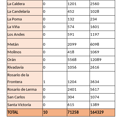
La Caldera
0
1201
2560
La Candelaria
0
452
1028
La Poma
0
132
234
La Viña
0
574
1601
Los Andes
0
591
1197
Metán
0
2099
6098
Molinos
0
418
1069
Orán
0
5568
12089
Rivadavia
0
1056
2616
Rosario de la
Frontera
1
1204
3634
Rosario de Lerma
0
2401
5617
San Carlos
0
304
1074
Santa Victoria
0
615
1389
TOTAL
10
71258
164329