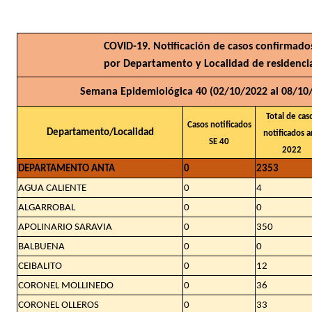
COVID-19. Notificación de casos confirmado
por Departamento y Localidad de residenci
Semana Epidemiológica 40 (02/10/2022 al 08/10
Total de cas
Casos notificados
Departamento/Localidad
notificados 
SE 40
2022
DEPARTAMENTO ANTA
0
2353
AGUA CALIENTE
0
4
ALGARROBAL
0
0
APOLINARIO SARAVIA
0
350
BALBUENA
0
0
CEIBALITO
0
12
CORONEL MOLLINEDO
0
36
CORONEL OLLEROS
0
33