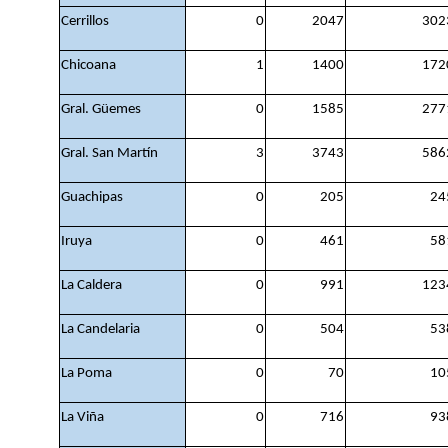
Cerrillos
0
2047
302
Chicoana
1
1400
172
Gral. Güemes
0
1585
277
Gral. San Martín
3
3743
586
Guachipas
0
205
24
Iruya
0
461
58
La Caldera
0
991
123
La Candelaria
0
504
53
La Poma
0
70
10
La Viña
0
716
93