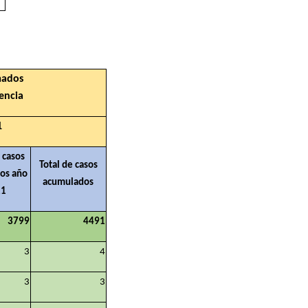
mados
encia
1
 casos
Total de casos
dos año
acumulados
21
3799
4491
3
4
3
3