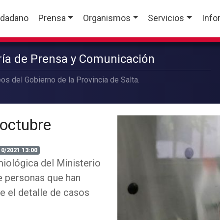
udadano
Prensa
Organismos
Servicios
Info
aría de Prensa y Comunicación
os del Gobierno de la Provincia de Salta.
 octubre
10/2021 13:00
iológica del Ministerio
de personas que han
e el detalle de casos