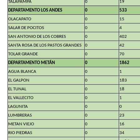
TALAPAMPA
0
19
DEPARTAMENTO LOS ANDES
0
533
OLACAPATO
0
15
SALAR DE POCITOS
0
4
SAN ANTONIO DE LOS COBRES
0
402
SANTA ROSA DE LOS PASTOS GRANDES
0
42
TOLAR GRANDE
0
70
DEPARTAMENTO METÁN
0
1862
AGUA BLANCA
0
1
EL GALPON
0
183
EL TUNAL
0
18
EL VALLECITO
0
1
LAGUNITA
0
0
LUMBRERAS
0
23
METAN VIEJO
0
16
RIO PIEDRAS
0
34