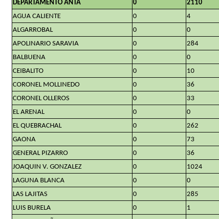
DEPARTAMENTO ANTA
0
2110
AGUA CALIENTE
0
4
ALGARROBAL
0
0
APOLINARIO SARAVIA
0
284
BALBUENA
0
0
CEIBALITO
0
10
CORONEL MOLLINEDO
0
36
CORONEL OLLEROS
0
33
EL ARENAL
0
0
EL QUEBRACHAL
0
262
GAONA
0
73
GENERAL PIZARRO
0
36
JOAQUIN V. GONZALEZ
0
1024
LAGUNA BLANCA
0
0
LAS LAJITAS
0
285
LUIS BURELA
0
1