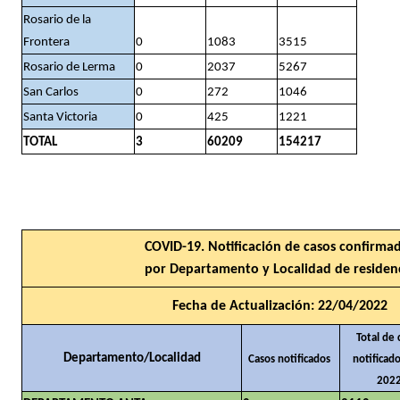
Rosario de la
Frontera
0
1083
3515
Rosario de Lerma
0
2037
5267
San Carlos
0
272
1046
Santa Victoria
0
425
1221
TOTAL
3
60209
154217
COVID-19. Notificación de casos confirma
por Departamento y Localidad de residen
Fecha de Actualización: 22/04/2022
Total de 
Departamento/Localidad
Casos notificados
notificad
202