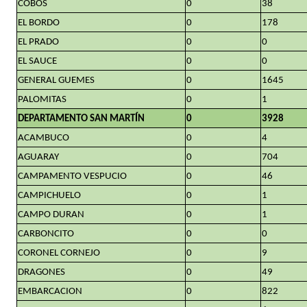
COBOS
0
38
EL BORDO
0
178
EL PRADO
0
0
EL SAUCE
0
0
GENERAL GUEMES
0
1645
PALOMITAS
0
1
DEPARTAMENTO SAN MARTÍN
0
3928
ACAMBUCO
0
4
AGUARAY
0
704
CAMPAMENTO VESPUCIO
0
46
CAMPICHUELO
0
1
CAMPO DURAN
0
1
CARBONCITO
0
0
CORONEL CORNEJO
0
9
DRAGONES
0
49
EMBARCACION
0
822