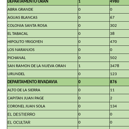
DEPARTAMENTO ORÁN
1
4980
ABRA GRANDE
0
0
AGUAS BLANCAS
0
67
COLONIA SANTA ROSA
0
302
EL TABACAL
0
38
HIPOLITO YRIGOYEN
0
470
LOS NARANJOS
0
0
PICHANAL
0
502
SAN RAMON DE LA NUEVA ORAN
1
3478
URUNDEL
0
123
DEPARTAMENTO RIVADAVIA
0
876
ALTO DE LA SIERRA
0
11
CAPITAN JUAN PAGE
0
2
CORONEL JUAN SOLA
0
134
EL DESTIERRO
0
0
EL OCULTAR
0
0