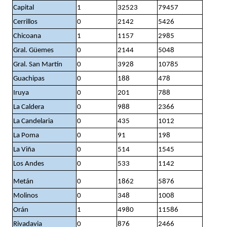
Capital
1
32523
79457
Cerrillos
0
2142
5426
Chicoana
1
1157
2985
Gral. Güemes
0
2144
5048
Gral. San Martín
0
3928
10785
Guachipas
0
188
478
Iruya
0
201
788
La Caldera
0
988
2366
La Candelaria
0
435
1012
La Poma
0
91
198
La Viña
0
514
1545
Los Andes
0
533
1142
Metán
0
1862
5876
Molinos
0
348
1008
Orán
1
4980
11586
Rivadavia
0
876
2466