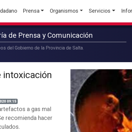
udadano
Prensa
Organismos
Servicios
Info
aría de Prensa y Comunicación
os del Gobierno de la Provincia de Salta.
 intoxicación
020 09:15
artefactos a gas mal
 Se recomienda hacer
culados.