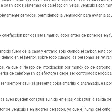
 gas y otros sistemas de calefacción, velas, vehículos con mot
etamente cerrados, permitiendo la ventilación para evitar la ac
e calefacción por gasistas matriculados antes de ponerlos en fu
cendido fuera de la casa y entrarlo sólo cuando el carbón está 
o dejarlo en el interior, sobre todo cuando las personas se retiran
s, ya que al riesgo de intoxicación por monóxido de carbono
l exterior de calefones y calefactores debe ser controlada periódi
er siempre azul; si presenta color amarillo o anaranjado, es p
 aves pueden construir su nido en ellas y obstruir la salida de
tor de vehículos en lugares cerrados, ya que el humo del cañ