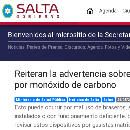
(current)
Agenda
Ci
Bienvenidos al micrositio de la Secret
Noticias, Partes de Prensa, Discursos, Agenda, Fotos y Vide
Reiteran la advertencia sobre
por monóxido de carbono
Ministerio de Salud Pública
Noticias de Salta
Salud
28/05/2
Esto puede ocurrir por mal uso de braseros, 
instalados o con funcionamiento deficiente.
revisar estos dispositivos por gasistas matri