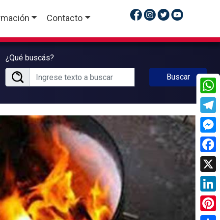
rmación
Contacto
¿Qué buscás?
Buscar
What
Tele
Mess
Face
X
Linke
Pinte