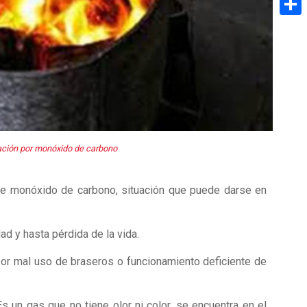
Share
cación por monóxido de carbono
n de monóxido de carbono, situación que puede darse en
d y hasta pérdida de la vida.
por mal uso de braseros o funcionamiento deficiente de
s un gas que no tiene olor ni color, se encuentra en el