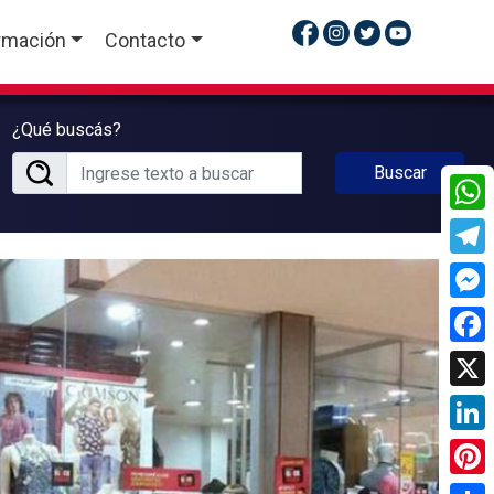
rmación
Contacto
¿Qué buscás?
Buscar
What
Tele
Mess
Face
X
Linke
Pinte