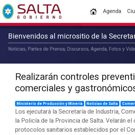
(current)
Agenda
Ci
Bienvenidos al micrositio de la Secret
Noticias, Partes de Prensa, Discursos, Agenda, Fotos y Vide
Realizarán controles prevent
comerciales y gastronómico
Ministerio de Producción y Minería
Noticias de Salta
Comer
Los ejecutará la Secretaría de Industria, Com
la Policía de la Provincia de Salta. Velarán e
protocolos sanitarios establecidos por el C