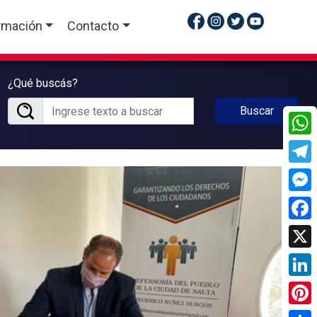
rmación
Contacto
¿Qué buscás?
Buscar
What
Tele
Mess
Face
X
Linke
Pinte