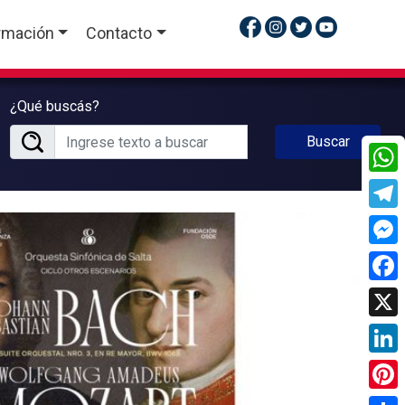
rmación
Contacto
¿Qué buscás?
Buscar
What
Tele
Mess
Face
X
Linke
Pinte