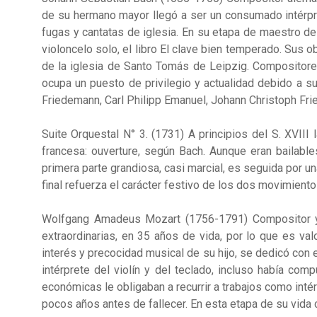
de su hermano mayor llegó a ser un consumado intérpre
fugas y cantatas de iglesia. En su etapa de maestro de 
violoncelo solo, el libro El clave bien temperado. Sus
de la iglesia de Santo Tomás de Leipzig. Compositores
ocupa un puesto de privilegio y actualidad debido a s
Friedemann, Carl Philipp Emanuel, Johann Christoph Fried
Suite Orquestal N° 3. (1731) A principios del S. XVII
francesa: ouverture, según Bach. Aunque eran bailabl
primera parte grandiosa, casi marcial, es seguida por una
final refuerza el carácter festivo de los dos movimiento
Wolfgang Amadeus Mozart (1756-1791) Compositor y p
extraordinarias, en 35 años de vida, por lo que es v
interés y precocidad musical de su hijo, se dedicó con
intérprete del violín y del teclado, incluso había co
económicas le obligaban a recurrir a trabajos como inté
pocos años antes de fallecer. En esta etapa de su vid