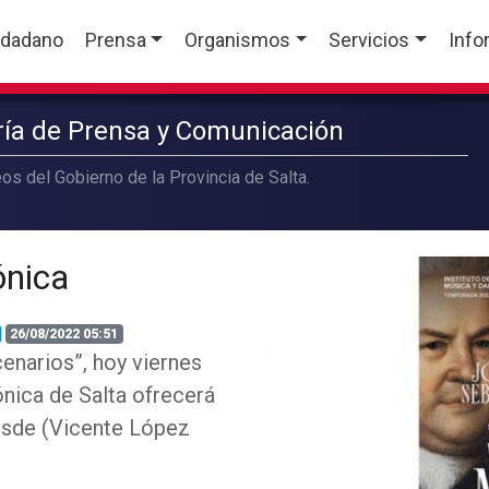
udadano
Prensa
Organismos
Servicios
Info
aría de Prensa y Comunicación
os del Gobierno de la Provincia de Salta.
ónica
26/08/2022 05:51
enarios”, hoy viernes
ónica de Salta ofrecerá
 Osde (Vicente López