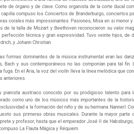
te de órgano y de clave. Como organista de la corte ducal com
capilla compuso los Conciertos de Branderburgo, conciertos para 
 obras corales más impresionantes: Pasiones, Misa en si menor 
 de la talla de Mozart y Beethoven reconocieron su valor magis
u perfección técnica y gran expresividad. Tuvo veinte hijos, de
rich, y Johann Christian.
I las formas dominantes de la música instrumental eran las da
es, Bach y sus contemporáneos no las componían para tal fin. 
 fuga. En el Aria, la voz del violín lleva la línea melódica que co
s anteriores.
ianista austriaco conocido por su prodigioso talento para
alorado como uno de los músicos más importantes de la histori
 exclusividad a la formación del niño y de su hermana Nannerl.
mpuesto sus primeras obras musicales. Durante la mayor parte 
rprete y profesor; hasta que el emperador José II de Habsburgo, 
a compuso La Flauta Mágica y Réquiem.