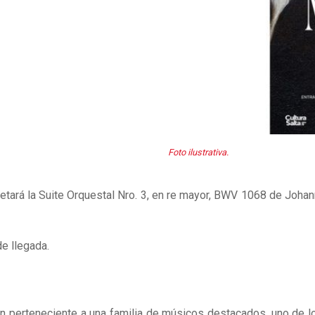
Foto ilustrativa.
retará la Suite Orquestal Nro. 3, en re mayor, BWV 1068 de Johann
de llegada.
perteneciente a una familia de músicos destacados, uno de lo