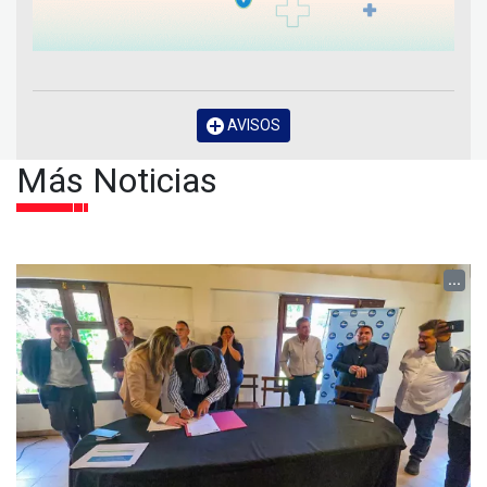
AVISOS
Más Noticias
...