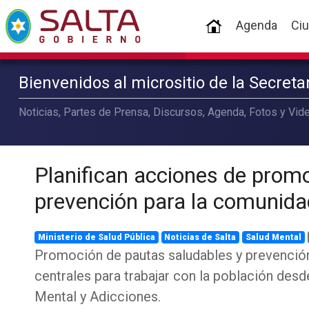
(current)
Agenda
Ci
Bienvenidos al micrositio de la Secret
Noticias, Partes de Prensa, Discursos, Agenda, Fotos y Vide
Planifican acciones de prom
prevención para la comunida
Ministerio de Salud Pública
Noticias de Salta
Salud Mental
Promoción de pautas saludables y prevención
centrales para trabajar con la población desd
Mental y Adicciones.