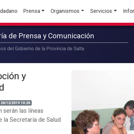
udadano
Prensa
Organismos
Servicios
Info
aría de Prensa y Comunicación
os del Gobierno de la Provincia de Salta.
oción y
d
26/12/2019 10:20
 serán las líneas
e la Secretaría de Salud