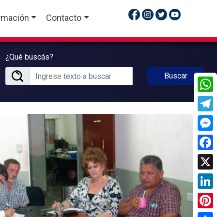
rmación
Contacto
¿Qué buscás?
Buscar
What
Tele
Mess
Face
X
Linke
Pinte