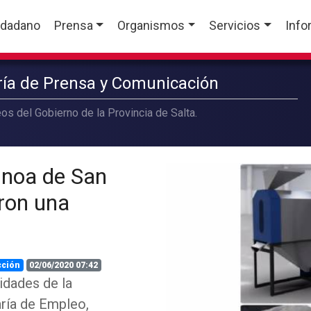
udadano
Prensa
Organismos
Servicios
Info
aría de Prensa y Comunicación
os del Gobierno de la Provincia de Salta.
inoa de San
ron una
cción
02/06/2020 07:42
idades de la
aría de Empleo,