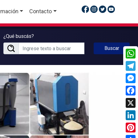
rmación
Contacto
¿Qué buscás?
Buscar
What
Tele
Mess
Face
X
Linke
Pinte