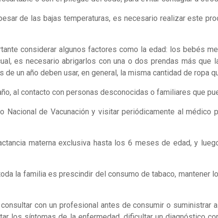
pesar de las bajas temperaturas, es necesario realizar este pr
ortante considerar algunos factores como la edad: los bebés m
cual, es necesario abrigarlos con una o dos prendas más que la
s de un año deben usar, en general, la misma cantidad de ropa q
año, al contacto con personas desconocidas o familiares que pu
o Nacional de Vacunación y visitar periódicamente al médico p
lactancia materna exclusiva hasta los 6 meses de edad, y lueg
toda la familia es prescindir del consumo de tabaco, mantener 
consultar con un profesional antes de consumir o suministrar a
tar los síntomas de la enfermedad, dificultar un diagnóstico cor