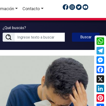
rmación
Contacto
¿Qué buscás?
Buscar
What
Tele
Mess
Face
X
Linke
Pinte