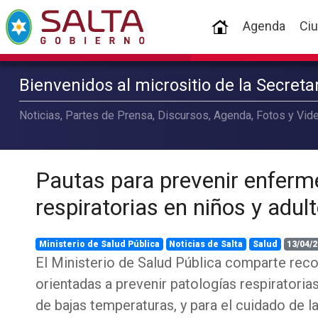
(current)
Agenda
Ci
Bienvenidos al micrositio de la Secret
Noticias, Partes de Prensa, Discursos, Agenda, Fotos y Vide
Pautas para prevenir enfer
respiratorias en niños y adul
Ministerio de Salud Pública
Noticias de Salta
Salud
13/04/2
El Ministerio de Salud Pública comparte re
orientadas a prevenir patologías respiratoria
de bajas temperaturas, y para el cuidado de la