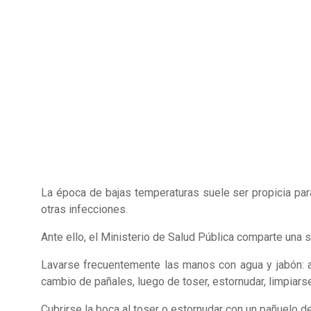
La época de bajas temperaturas suele ser propicia para l
otras infecciones.
Ante ello, el Ministerio de Salud Pública comparte una
Lavarse frecuentemente las manos con agua y jabón: an
cambio de pañales, luego de toser, estornudar, limpiarse
Cubrirse la boca al toser o estornudar con un pañuelo de