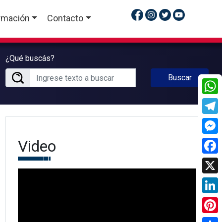
rmación
Contacto
¿Qué buscás?
Buscar
What
Tele
Video
Mess
Face
X
Linke
Pinte