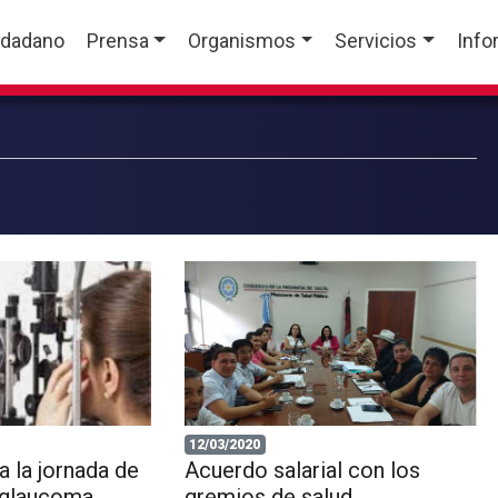
udadano
Prensa
Organismos
Servicios
Info
12/03/2020
 la jornada de
Acuerdo salarial con los
 glaucoma
gremios de salud