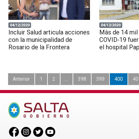
04/12/2020
04/12/2020
Incluir Salud articula acciones
Más de 14 mil
con la municipalidad de
COVID-19 fuer
Rosario de la Frontera
el hospital Pa
Anterior
1
2
...
398
399
400
40