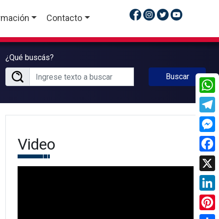
rmación
Contacto
¿Qué buscás?
Buscar
What
Tele
Video
Mess
Face
X
Linke
Pinte