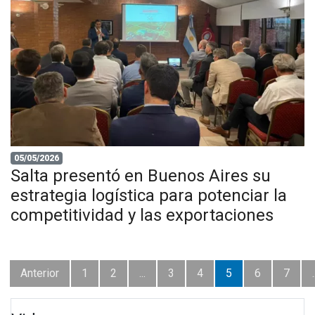
05/05/2026
Salta presentó en Buenos Aires su
estrategia logística para potenciar la
competitividad y las exportaciones
Anterior
1
2
...
3
4
5
6
7
.