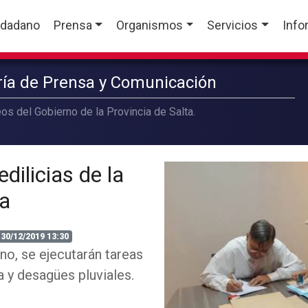
udadano
Prensa
Organismos
Servicios
Info
aría de Prensa y Comunicación
os del Gobierno de la Provincia de Salta.
dilicias de la
ia
30/12/2019 13:30
ino, se ejecutarán tareas
ca y desagües pluviales.