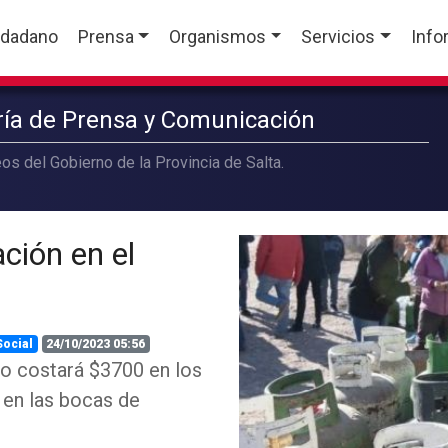
udadano
Prensa
Organismos
Servicios
Info
aría de Prensa y Comunicación
os del Gobierno de la Provincia de Salta.
ción en el
Social
24/10/2023 05:56
do costará $3700 en los
 en las bocas de