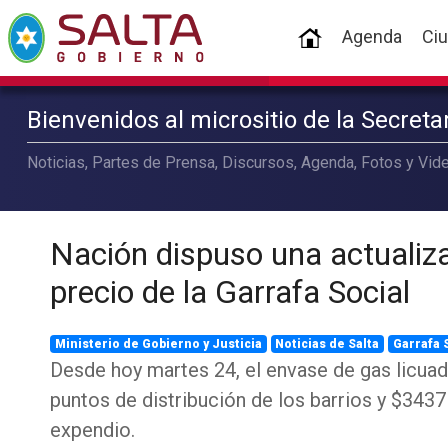
(current)
Agenda
Ci
Bienvenidos al micrositio de la Secret
Noticias, Partes de Prensa, Discursos, Agenda, Fotos y Vide
Nación dispuso una actualiza
precio de la Garrafa Social
Ministerio de Gobierno y Justicia
Noticias de Salta
Garrafa 
Desde hoy martes 24, el envase de gas licua
puntos de distribución de los barrios y $3437
expendio.