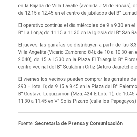
en la Bajada de Villa Lavalle (avenida J.M de Rosas); d
de 12.15 a 12.45 en el centro de jubilados del B° Lamad
El operativo continúa el día miércoles de 9 a 9.30 en el 
B° La Lonja; de 11.15 a 11.30 en la Iglesia del B° San Ra
El jueves, las garrafas se distribuyen a partir de las 8
Villa Angelita (Vicario Zambrano 84); de 10 a 10.30 en 
2.040); de 15 a 15.30 en la Plaza El Triángulo B° Flor
centro vecinal del B° Scalabrini Ortiz (Arturo Jauretch
El viernes los vecinos pueden comprar las garrafas de 
293 – lote 1); de 9.15 a 9.45 en la Plaza del B° Palerm
B° Gustavo Leguizamón (Mza. 424 E Lote 1); de 10.45 a 
11.30 a 11.45 en V° Solis Pizarro (calle los Papagayos) 
Fuente:
Secretaría de Prensa y Comunicación