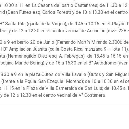
e 10.30 a 11 en La Casona del barrio Castañares; de 11.30 a 12 
rid (Dean Funes esq. Carlos Forest) y de 13 a 13.30 en el centro 
B° Santa Rita (garita de la Virgen); de 9.45 a 10.15 en el Playón
fael y de 12 a 12.30 en el centro vecinal de Asunción (mza. 238 –
.30 a 9 en barrio 20 de Junio (Fernando Martín Miranda 2.300); de
el B° Ampliación Juanita (calle Costa Rica, manzana 9 - lote 11
esta (Hermenegildo Diez esq. A. Fabregas); de 15.45 a 16.15 en 
e esquina Mar de Bering) y de 16 a 16.30 en el B° Autódromo (av
8.30 a 9 en la plaza Outes de Villa Lavalle (Outes y San Miguel)
o (frente a la Pquia. San Ezequiel Moreno); de 10 a 10.30 en el 
11.15 en la Plaza de Villa Esmeralda de San Luis; de 10.45 a 1
y de 12 a 12.30 en el centro vecinal de V° Costanera.