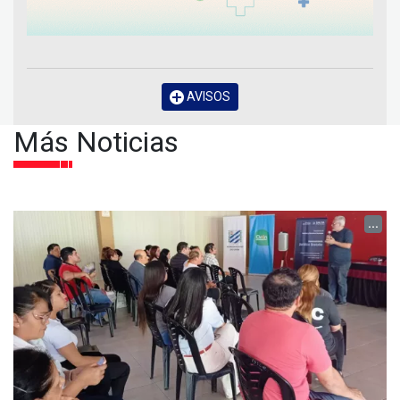
AVISOS
Más Noticias
...