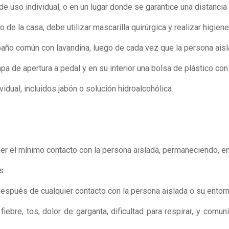
e uso individual, o en un lugar donde se garantice una distancia
e la casa, debe utilizar mascarilla quirúrgica y realizar higiene 
baño común con lavandina, luego de cada vez que la persona aisl
apa de apertura a pedal y en su interior una bolsa de plástico con
ual, incluidos jabón o solución hidroalcohólica.
r el mínimo contacto con la persona aislada, permaneciendo, en 
s.
espués de cualquier contacto con la persona aislada o su entorn
iebre, tos, dolor de garganta, dificultad para respirar, y com