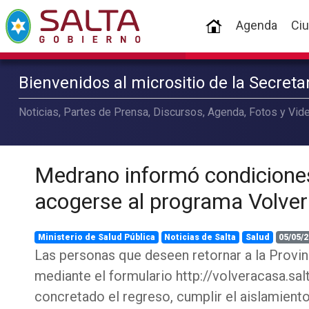
(current)
Agenda
Ci
Bienvenidos al micrositio de la Secret
Noticias, Partes de Prensa, Discursos, Agenda, Fotos y Vide
Medrano informó condicione
acogerse al programa Volver
Ministerio de Salud Pública
Noticias de Salta
Salud
05/05/2
Las personas que deseen retornar a la Provin
mediante el formulario http://volveracasa.salt
concretado el regreso, cumplir el aislamient