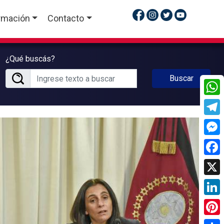
rmación
Contacto
¿Qué buscás?
Buscar
What
Tele
Mess
Face
X
Linke
Pinte