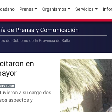
udadano
Prensa
Organismos
Servicios
Info
aría de Prensa y Comunicación
os del Gobierno de la Provincia de Salta.
citaron en
mayor
019 19:00
 tuvieron a su cargo dos
rsos aspectos y