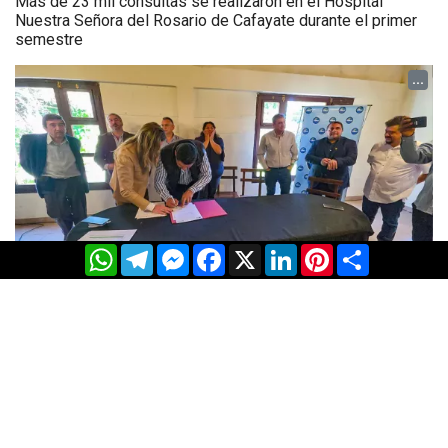
Más de 23 mil consultas se realizaron en el Hospital
Nuestra Señora del Rosario de Cafayate durante el primer
semestre
...
WhatsApp
Telegram
Messenger
Facebook
X
LinkedIn
Pinterest
Share
Salud Pública y municipios del sur salteño firman un
convenio de descentralización para agilizar trámites de
Incluir Salud
...