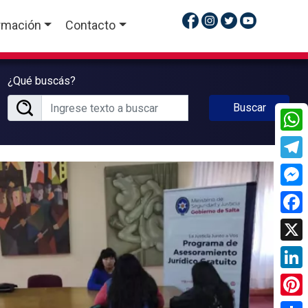
rmación
Contacto
¿Qué buscás?
Buscar
What
Tele
Mess
Face
X
Linke
Pinte