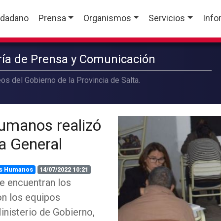
udadano
Prensa
Organismos
Servicios
Info
aría de Prensa y Comunicación
os del Gobierno de la Provincia de Salta.
umanos realizó
ía General
s Humanos
14/07/2022 10:21
se encuentran los
ron los equipos
Ministerio de Gobierno,