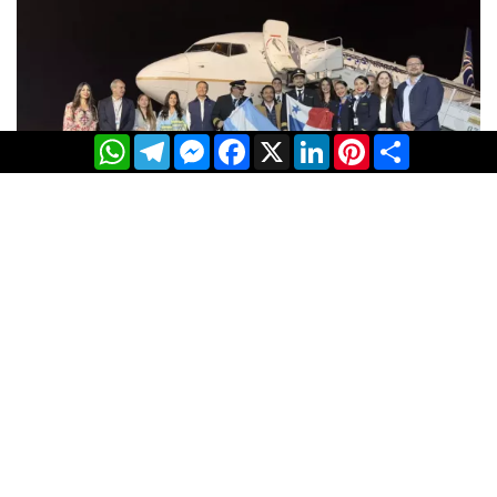
WhatsApp
Telegram
Messenger
Facebook
X
LinkedIn
Pinterest
Share
Salta suma vuelos desde Panamá para potenciar la llegada
de turistas este verano
...