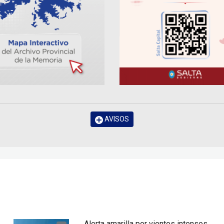
AVISOS
Alerta amarilla por vientos intensos