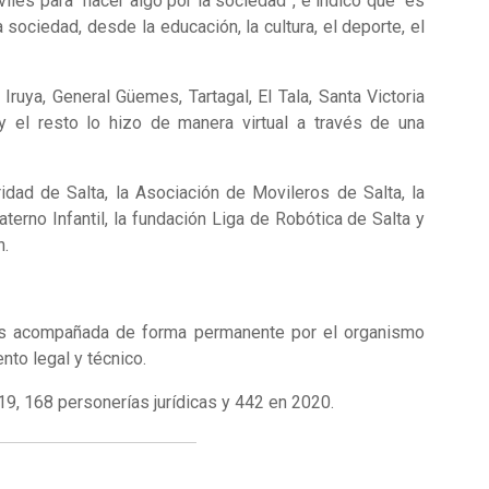
les para “hacer algo por la sociedad”, e indicó que “es
ciedad, desde la educación, la cultura, el deporte, el
Iruya, General Güemes, Tartagal, El Tala, Santa Victoria
 y el resto lo hizo de manera virtual a través de una
dad de Salta, la Asociación de Movileros de Salta, la
erno Infantil, la fundación Liga de Robótica de Salta y
n.
, es acompañada de forma permanente por el organismo
to legal y técnico.
19, 168 personerías jurídicas y 442 en 2020.