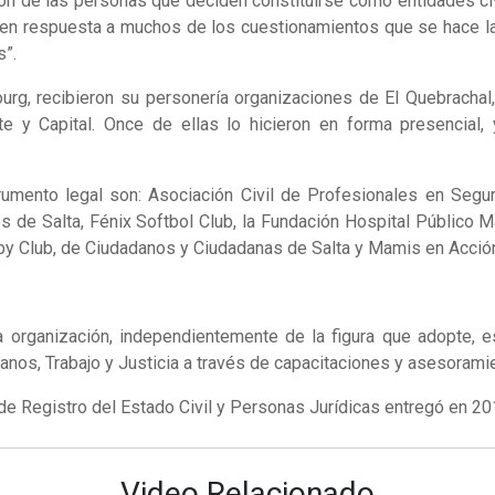
n de las personas que deciden constituirse como entidades civi
n respuesta a muchos de los cuestionamientos que se hace la so
s”.
urg, recibieron su personería organizaciones de El Quebrachal, 
e y Capital. Once de ellas lo hicieron en forma presencial,
rumento legal son: Asociación Civil de Profesionales en Seguri
 de Salta, Fénix Softbol Club, la Fundación Hospital Público Mat
by Club, de Ciudadanos y Ciudadanas de Salta y Mamis en Acció
da organización, independientemente de la figura que adopte
os, Trabajo y Justicia a través de capacitaciones y asesoramien
 de Registro del Estado Civil y Personas Jurídicas entregó en 20
Video Relacionado